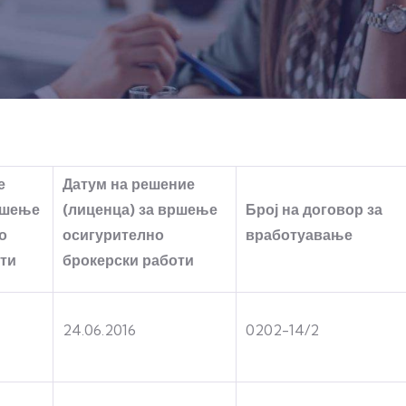
е
Датум на решение
ршење
(лиценца) за вршење
Број на договор за
о
осигурително
вработуавање
ти
брокерски работи
24.06.2016
0202-14/2