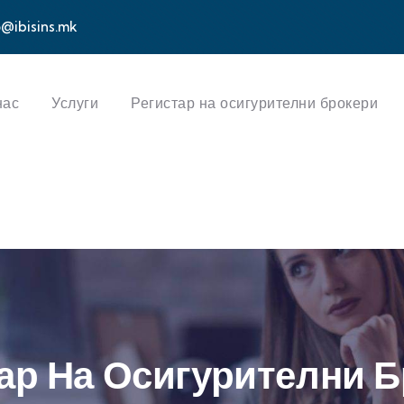
o@ibisins.mk
нас
Услуги
Регистар на осигурителни брокери
ар На Осигурителни 