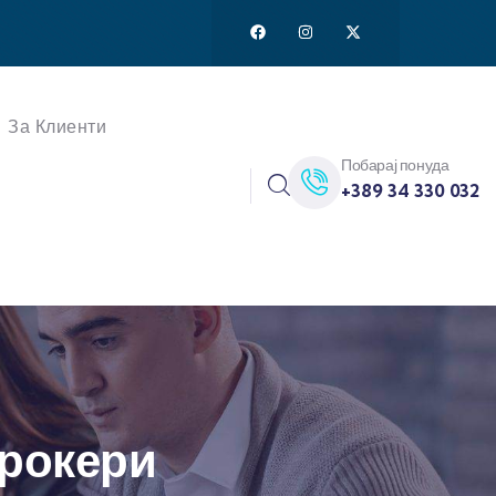
За Клиенти
Побарај понуда
+389 34 330 032
Брокери