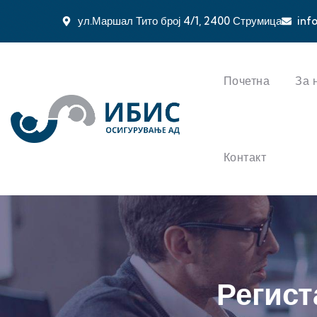
ул.Маршал Тито број 4/1, 2400 Струмица
inf
Почетна
За 
Контакт
Регист