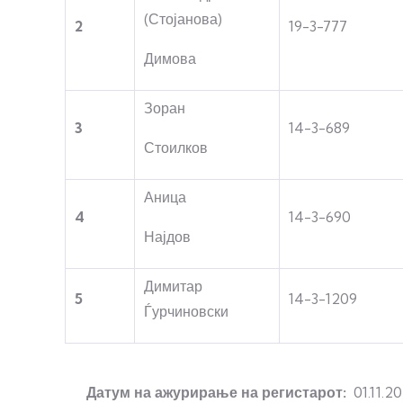
(Стојанова)
2
19-3-777
Димова
Зоран
3
14-3-689
Стоилков
Аница
4
14-3-690
Најдов
Димитар
5
14-3-1209
Ѓурчиновски
Датум на ажурирање на регистарот:
01.11.2