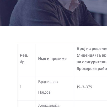
Број на решени
Ред.
(лиценца) за в
Име и презиме
бр.
на осигурителн
брокерски рабо
Бранислав
1
19-3-379
Најдов
Александра